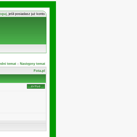
oguj
, jeśli posiadasz już konto.
edni temat
Następny temat
::
Fota.pl