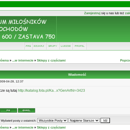
Zarejestruj
się u nas lub też
zal
Główna
»
...w internecie
»
Sklepy z częściami
Poprz
Wiadomość
2009-04-28, 12:37
ze są tutaj
http://katalog.fota.pl/Ka...x?GenArtNr=3423
Wyświetl posty z ostatnich:
Główna
»
...w internecie
»
Sklepy z częściami